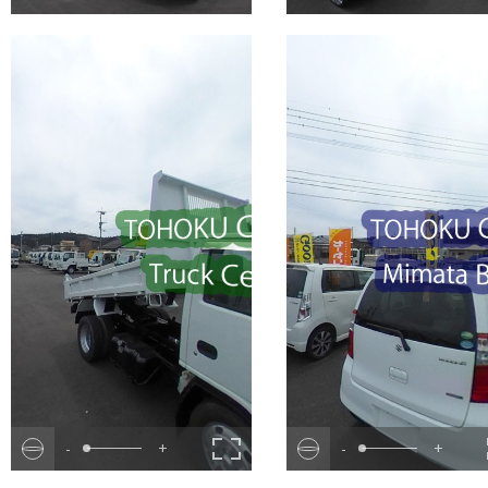
-
+
-
+