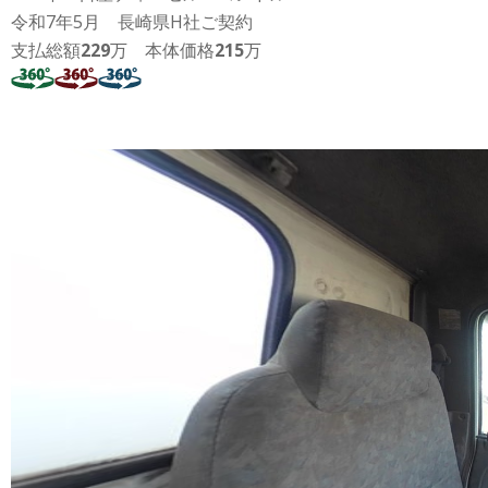
令和7年5月 長崎県H社ご契約
支払総額
229
万 本体価格
215
万