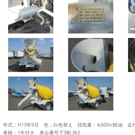
年式：H13年9月 色：白色替え 排気量：4,600cc軽油 走行：
車検：1年付き 車台番号下3桁:362