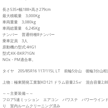
長さ535×幅188×高さ279cm
最大積載量 3,000Kg
車両重量 3,080kg
車両総重量 6,245Kg
ナンバー 普通特種8ナンバー
乗車定員 3人
原動機の型式:4HG1
型式:KK-BKR71GN
NOx・PM適合車。
タイヤ 205/85R16 117/115L LT 前輪5分山 後輪3分
上物：極東開発工業製KD121 ドラム容量2.5㎥ 混合容量2,88
～～主要装備～～
フロア5速ミッション エアコン パワステ パワーウイン
り 室内ルームクリーニング済み