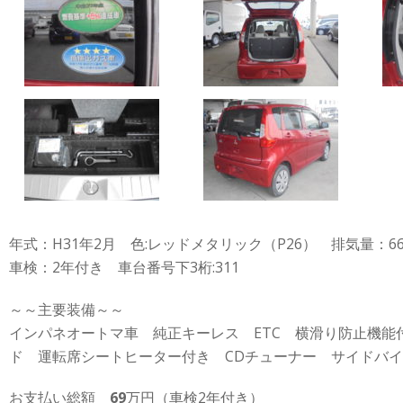
年式：H31年2月 色:レッドメタリック（P26） 排気量：660c
車検：2年付き 車台番号下3桁:311
～～主要装備～～
インパネオートマ車 純正キーレス ETC 横滑り防止機
ド 運転席シートヒーター付き CDチューナー サイドバ
お支払い総額
69
万円（車検2年付き）