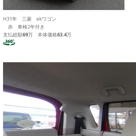
H31年 三菱 ekワゴン
赤 車検2年付き
支払総額
69
万 本体価格
63.4
万