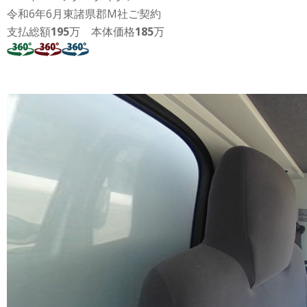
令和6年6月東諸県郡M社ご契約
支払総額
195
万 本体価格
185
万