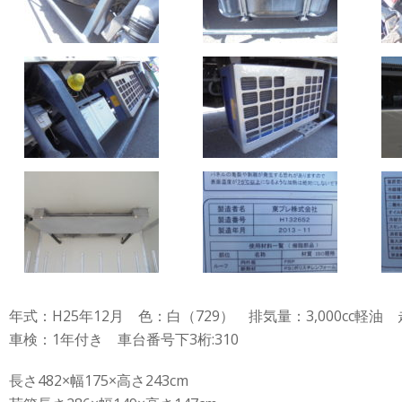
年式：H25年12月 色：白（729） 排気量：3,000cc軽油 走
車検：1年付き 車台番号下3桁:310
長さ482×幅175×高さ243cm