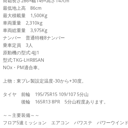
荷箱長さ286×幅149×高さ147cm
最低地上高 86cm
最大積載量 1,500Kg
車両重量 2,310kg
車両総重量 3,975Kg
ナンバー 普通特種8ナンバー
乗車定員 3人
原動機の型式:4JJ1
型式:TKG-LHR85AN
NOx・PM適合車。
上物：東プレ製設定温度-30から+30度。
タイヤ 前輪 195/75R15 109/107 5分山
後輪 165R13 8PR 5分山程度あります。
～～主要装備～～
フロア5速ミッション エアコン パワステ パワーウイン