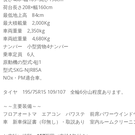
荷台長さ208×幅160cm
最低地上高 84cm
最大積載量 2,000Kg
車両重量 2,350kg
車両総重量 4,680Kg
ナンバー 小型貨物4ナンバー
乗車定員 6人
原動機の型式:4JJ1
型式:SKG-NJR85A
NOx・PM適合車。
タイヤ 195/75R15 109/107 全輪6分山程度あります。
～～主要装備～～
フロアオートマ エアコン パワステ 前席パワーウインド
車 新車保証書（印無し）・取説あり 室内ルームクリーニ