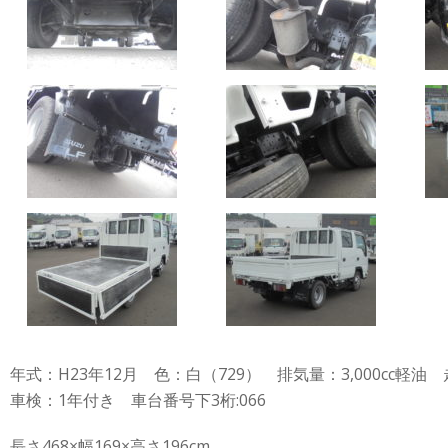
年式：H23年12月 色：白（729） 排気量：3,000cc軽油 走
車検：1年付き 車台番号下3桁:066
長さ468×幅169×高さ196cm