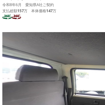
令和8年6月 愛知県A社ご契約
支払総額
157
万 本体価格
147
万